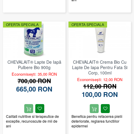
OFERTA SPECIALA
OFERTA SPECIALA
CHEVALAIT® Lapte De Iapă
CHEVALAIT® Crema Bio Cu
Pulbere Bio 900g
Lapte De Iapa Pentru Fata Si
Corp, 100ml
Economisești: 35,00 RON
700,00 RON
Economisești: 12,00 RON
112,00 RON
665,00 RON
100,00 RON
Calitati nutritive si terapeutice de
Benefica pentru refacerea pielii
exceptie, recunoscute de mii de
deteriorate, reglarea functiilor
ani
epidermei