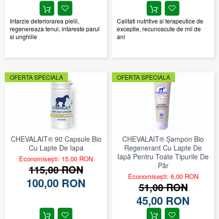
Intarzie deteriorarea pielii,
Calitati nutritive si terapeutice de
regenereaza tenul, intareste parul
exceptie, recunoscute de mii de
si unghiile
ani
OFERTA SPECIALA
OFERTA SPECIALA
CHEVALAIT® 90 Capsule Bio
CHEVALAIT® Şampon Bio
Cu Lapte De Iapa
Regenerant Cu Lapte De
Iapă Pentru Toate Tipurile De
Economisești: 15,00 RON
Păr
115,00 RON
Economisești: 6,00 RON
100,00 RON
51,00 RON
45,00 RON