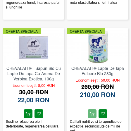
regenereaza tenul, intareste parul
reda elasticitatea si fermitatea
si unghiile
OFERTA SPECIALA
OFERTA SPECIALA
CHEVALAIT® - Sapun Bio Cu
CHEVALAIT® Lapte De Iapă
Lapte De Iapa Cu Aroma De
Pulbere Bio 280g
Verbina Exotica, 100g
Economisești: 50,00 RON
260,00 RON
Economisești: 8,00 RON
30,00 RON
210,00 RON
22,00 RON
Sustine refacerea pielii
Calitati nutritive si terapeutice de
deteriorate, regenerarea celulara
exceptie, recunoscute de mii de
ani