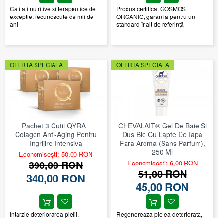
Calitati nutritive si terapeutice de
Produs certificat COSMOS
exceptie, recunoscute de mii de
ORGANIC, garanţia pentru un
ani
standard înalt de referinţă
OFERTA SPECIALA
OFERTA SPECIALA
Pachet 3 Cutii QYRA -
CHEVALAIT® Gel De Baie Si
Colagen Anti-Aging Pentru
Dus Bio Cu Lapte De Iapa
Ingrijire Intensiva
Fara Aroma (sans Parfum),
250 Ml
Economisești: 50,00 RON
390,00 RON
Economisești: 6,00 RON
51,00 RON
340,00 RON
45,00 RON
Intarzie deteriorarea pielii,
Regenereaza pielea deteriorata,