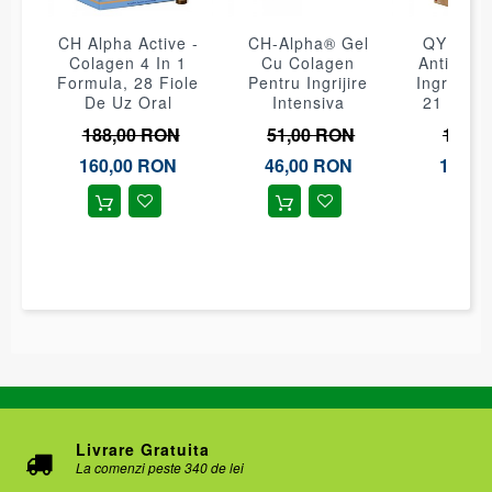
CH Alpha Active -
CH-Alpha® Gel
QYRA® 
Colagen 4 In 1
Cu Colagen
Anti-Agi
Formula, 28 Fiole
Pentru Ingrijire
Ingrijire 
e,
De Uz Oral
Intensiva
21 Fiole
188,00 RON
51,00 RON
130,0
160,00 RON
46,00 RON
120,0
Livrare Gratuita
La comenzi peste 340 de lei