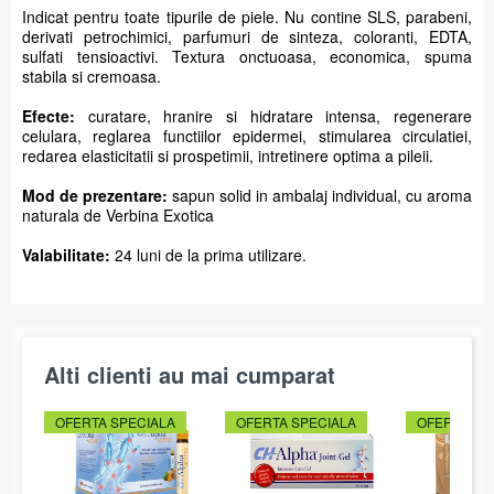
Indicat pentru toate tipurile de piele. Nu contine SLS, parabeni,
derivati petrochimici, parfumuri de sinteza, coloranti, EDTA,
sulfati tensioactivi. Textura onctuoasa, economica, spuma
stabila si cremoasa.
Efecte:
curatare, hranire si hidratare intensa, regenerare
celulara, reglarea functiilor epidermei, stimularea circulatiei,
redarea elasticitatii si prospetimii, intretinere optima a pileii.
Mod de prezentare:
sapun solid in ambalaj individual, cu aroma
naturala de Verbina Exotica
Valabilitate:
24 luni de la prima utilizare.
Alti clienti au mai cumparat
OFERTA SPECIALA
OFERTA SPECIALA
OFERTA SP