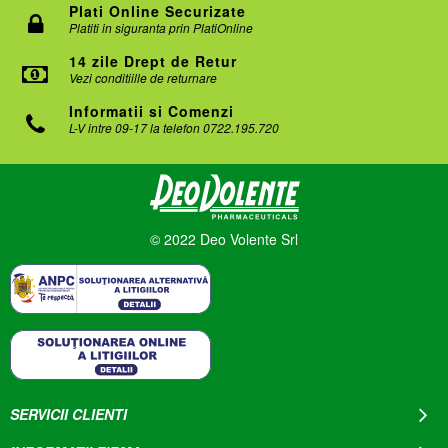
Plati Online Securizate
Platiti in siguranta prin PlatiOnline
14 zile Drept de Retur
Vezi conditiille de returnare
Informatii si Comenzi
L-V intre 09-17 la telefon 0722.195.720
© 2022 Deo Volente Srl
SERVICII CLIENTI