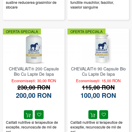
sustine reducerea grasimilor de
functiile muschilor, fasciilor,
stocare
vaselor sanguine
OFERTA SPECIALA
OFERTA SPECIALA
CHEVALAIT® 200 Capsule
CHEVALAIT® 90 Capsule Bio
Bio Cu Lapte De Iapa
Cu Lapte De Iapa
Economisești: 30,00 RON
Economisești: 15,00 RON
230,00 RON
115,00 RON
200,00 RON
100,00 RON
Calitati nutritive si terapeutice de
Calitati nutritive si terapeutice de
exceptie, recunoscute de mii de
exceptie, recunoscute de mii de
ani
ani