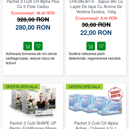
Pachet 2 Cutii CH Alpha Plus
CHEVALAIT® - Sapun Bio Cu
Cu 5 Fiole Cadou
Lapte De Iapa Cu Aroma De
Verbina Exotica, 100g
Economisești: 48,00 RON
328,00 RON
Economisești: 8,00 RON
30,00 RON
280,00 RON
22,00 RON
Activeaza formarea de noi celule
Sustine refacerea pielii
cartilaginoase, reduce riscul de
deteriorate, regenerarea celulara
leziuni
OFERTA SPECIALA
OFERTA SPECIALA
Pachet 3 Cutii SHAPE UP
Pachet 3 Cutii CH Alpha
Pentru Echilibrarea Masei
Active - Colagen 4 In 1