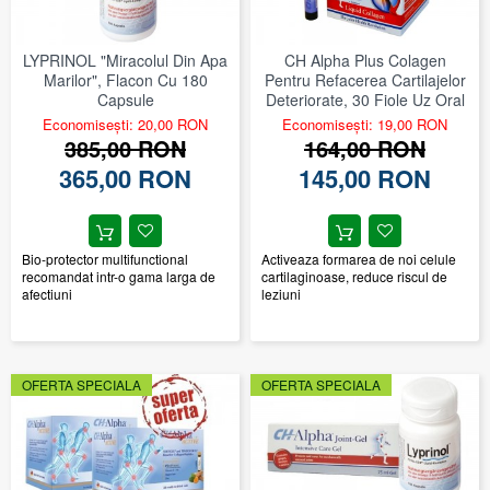
LYPRINOL "Miracolul Din Apa
CH Alpha Plus Colagen
Marilor", Flacon Cu 180
Pentru Refacerea Cartilajelor
Capsule
Deteriorate, 30 Fiole Uz Oral
Economisești: 20,00 RON
Economisești: 19,00 RON
385,00 RON
164,00 RON
365,00 RON
145,00 RON
Bio-protector multifunctional
Activeaza formarea de noi celule
recomandat intr-o gama larga de
cartilaginoase, reduce riscul de
afectiuni
leziuni
OFERTA SPECIALA
OFERTA SPECIALA