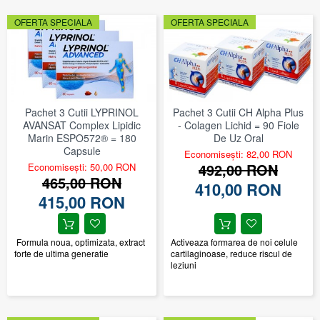
OFERTA SPECIALA
OFERTA SPECIALA
Pachet 3 Cutii LYPRINOL
Pachet 3 Cutii CH Alpha Plus
AVANSAT Complex Lipidic
- Colagen Lichid = 90 Fiole
Marin ESPO572® = 180
De Uz Oral
Capsule
Economisești: 82,00 RON
492,00 RON
Economisești: 50,00 RON
465,00 RON
410,00 RON
415,00 RON
Formula noua, optimizata, extract
Activeaza formarea de noi celule
forte de ultima generatie
cartilaginoase, reduce riscul de
leziuni