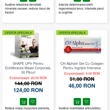
Susţine refacerea densitatii
Intarzie deteriorarea pielii,
minerale osoase, reduce riscul de
regenereaza tenul, intareste parul
fracturi
si unghiile
OFERTA SPECIALA
OFERTA SPECIALA
SHAPE UP® Pentru
CH-Alpha® Gel Cu Colagen
Echilibrarea Masei Corporale,
Pentru Ingrijire Intensiva
30 Plicuri
Economisești: 5,00 RON
51,00 RON
Economisești: 20,00 RON
144,00 RON
46,00 RON
124,00 RON
Reface masa musculara pierduta,
Sustine mobilitatea articulatiilor,