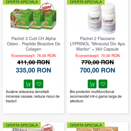
OFERTA SPECIALA
OFERTA SPECIALA
Pachet 3 Cutii CH Alpha
Pachet 2 Flacoane
Osteo - Peptide Bioactive De
LYPRINOL "Miracolul Din Apa
Colagen
Marilor" = 360 Capsule
Economisești: 76,00 RON
Economisești: 70,00 RON
411,00 RON
770,00 RON
335,00 RON
700,00 RON
Susţine refacerea densitatii
Bio-protector multifunctional
minerale osoase, reduce riscul de
recomandat intr-o gama larga de
fracturi
afectiuni
OFERTA SPECIALA
OFERTA SPECIALA