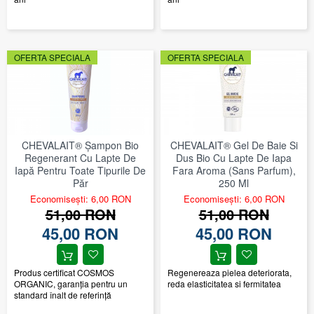
OFERTA SPECIALA
OFERTA SPECIALA
CHEVALAIT® Şampon Bio
CHEVALAIT® Gel De Baie Si
Regenerant Cu Lapte De
Dus Bio Cu Lapte De Iapa
Iapă Pentru Toate Tipurile De
Fara Aroma (sans Parfum),
Păr
250 Ml
Economisești: 6,00 RON
Economisești: 6,00 RON
51,00 RON
51,00 RON
45,00 RON
45,00 RON
Produs certificat COSMOS
Regenereaza pielea deteriorata,
ORGANIC, garanţia pentru un
reda elasticitatea si fermitatea
standard înalt de referinţă