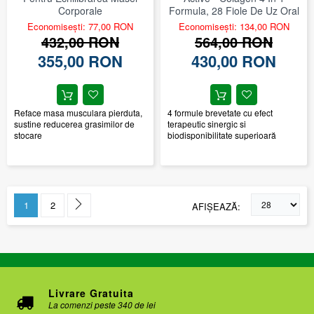
Corporale
Formula, 28 Fiole De Uz Oral
Economisești: 77,00 RON
Economisești: 134,00 RON
432,00 RON
564,00 RON
355,00 RON
430,00 RON
Reface masa musculara pierduta,
4 formule brevetate cu efect
sustine reducerea grasimilor de
terapeutic sinergic si
stocare
biodisponibilitate superioară
1
2
AFIŞEAZĂ
Livrare Gratuita
La comenzi peste 340 de lei