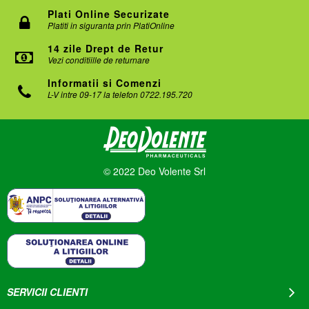
Plati Online Securizate
Platiti in siguranta prin PlatiOnline
14 zile Drept de Retur
Vezi conditiille de returnare
Informatii si Comenzi
L-V intre 09-17 la telefon 0722.195.720
© 2022 Deo Volente Srl
SERVICII CLIENTI